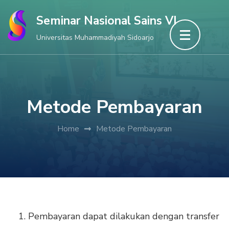
Skip
Seminar Nasional Sains VI
to
Universitas Muhammadiyah Sidoarjo
content
(Press
Enter)
Metode Pembayaran
Home
Metode Pembayaran
Pembayaran dapat dilakukan dengan transfer